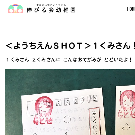
HOM
＜ようちえんＳＨＯＴ＞１くみさん
１くみさん ２くみさんに こんなおてがみが とどいたよ！