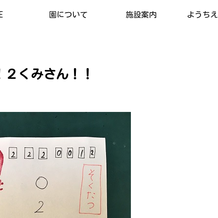
E
園について
施設案内
ようちえん
！２くみさん！！