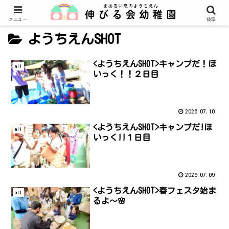
メニュー
検索
ようちえんSHOT
<ようちえんSHOT>キャンプだ！ほ
all
いっく！！２日目
2026.07.10
<ようちえんSHOT>キャンプだ!ほ
all
いっく!!１日目
2026.07.09
<ようちえんSHOT>春フェスタ始ま
all
るよ～🌸