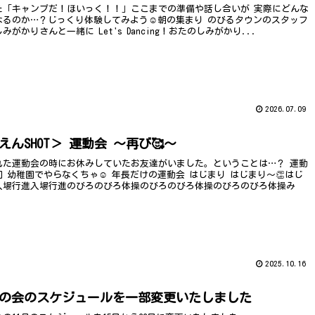
た「キャンプだ！ほいっく！！」ここまでの準備や話し合いが 実際にどんな
なるのか…？じっくり体験してみよう☺️朝の集まり のびるタウンのスタッフ
がかりさんと一緒に Let's Dancing！おたのしみがかり...
2026.07.09
んSHOT＞ 運動会 ～再び🥰～
れた運動会の時にお休みしていたお友達がいました。ということは…？ 運動
 幼稚園でやらなくちゃ☺ 年長だけの運動会 はじまり はじまり～👏はじ
入場行進入場行進のびろのびろ体操のびろのびろ体操のびろのびろ体操み
2025.10.16
の会のスケジュールを一部変更いたしました