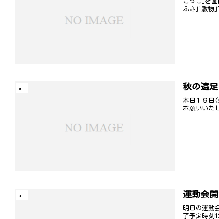
ごっこ｣を園
ふき｣｢敷
秋の遠足
all
本日１９日(
お願いいた
運動会開
all
明日の運動会
了予定時刻1