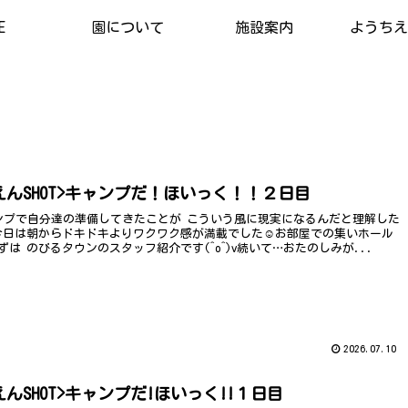
E
園について
施設案内
ようちえん
えんSHOT>キャンプだ！ほいっく！！２日目
ンプで自分達の準備してきたことが こういう風に現実になるんだと理解した
今日は朝からドキドキよりワクワク感が満載でした☺️お部屋での集いホール
ずは のびるタウンのスタッフ紹介です(^o^)v続いて…おたのしみが...
2026.07.10
んSHOT>キャンプだ!ほいっく!!１日目