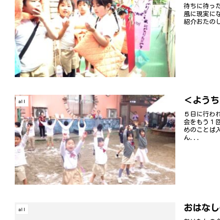
待ちに待っ
風に現実に
紹介おたのしみ
＜ようちえ
all
５日に行わ
会をもう１回
めのことば
ん...
おはなし
all