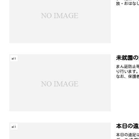
放・おはな
未就園の
all
まん延防止
り行います
なお、保護者
本日の遠
all
本日の遠足