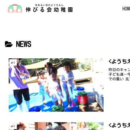
HOM
NEWS
<ようち
all
昨日のキャ
子ども達…
での集い 先
<ようちえ
all