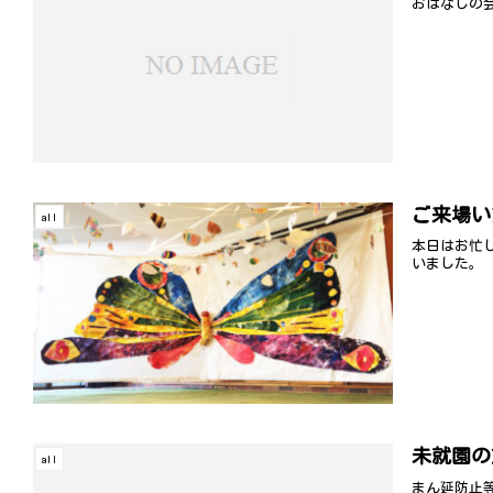
おはなしの会
ご来場い
all
本日はお忙
いました。
未就園の
all
まん延防止