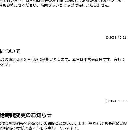
内で行います。持ち物は遠足のお手紙に記載してあった通り｢おやつ｣｢お手
物｣等もお持たせください。※歯ブラシとコップは使用いたしません。
2021.10.22
について
火)の遠足は２２日(金)に延期いたします。本日は平常保育日です。宜しく
します。
2021.10.19
始時間変更のお知らせ
は会場準備等の関係で10:00開始と変更いたします。登園9:30~9:45運動会終
2:00篠原小学校で皆さんをお待ちしております。