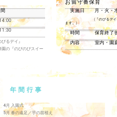
お留守番保育
間
実施日 月・火・水
(『のびるデイ』の日や
4:00
ます。)
:30
時間 保育終了後~
『のびるデイ』
内容 室内・園庭・
0降園の『のびのびスイー
年間行事
4月 入園式
5月 春の遠足／芋の苗植え