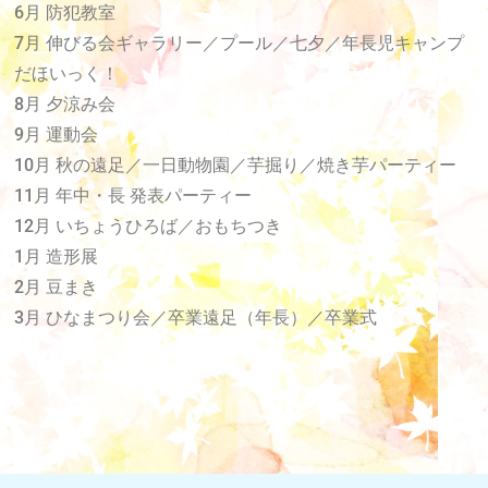
6月 防犯教室
7月 伸びる会ギャラリー／プール／七夕／年長児キャンプ
だほいっく！
8月 夕涼み会
9月 運動会
10月 秋の遠足／一日動物園／芋掘り／焼き芋パーティー
11月 年中・長 発表パーティー
12月 いちょうひろば／おもちつき
1月 造形展
2月 豆まき
3月 ひなまつり会／卒業遠足（年長）／卒業式