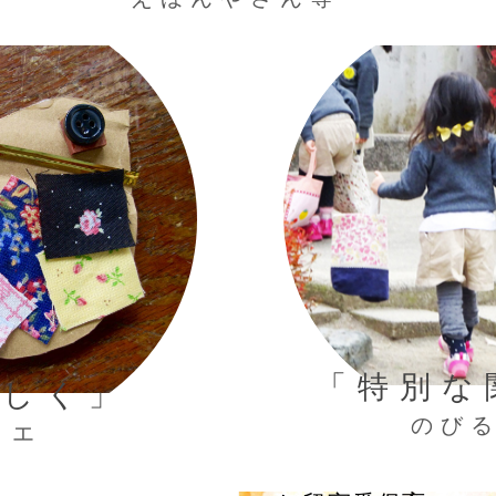
「特別な
らしく」
のび
リエ