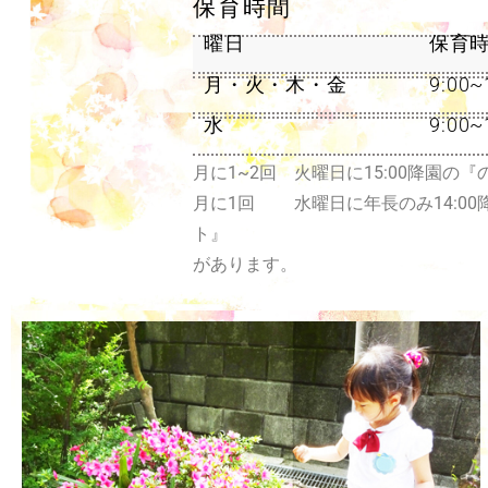
保育時間
曜日 保育時
月・火・木・金 9:00~1
水 9:00~11
月に1~2回 火曜日に15:00降園の
月に1回 水曜日に年長のみ14:0
ト』
があります。