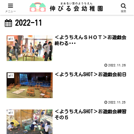
メニュー
検索
2022-11
＜ようちえんＳＨＯＴ＞お遊戯会
all
終わる･･･
2022.11.26
＜ようちえんSHOT＞お遊戯会前日
all
2022.11.25
＜ようちえんSHOT＞お遊戯会練習
all
その５