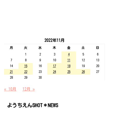
2022年11月
月
火
水
木
金
土
日
1
2
3
4
5
6
7
8
9
10
11
12
13
14
15
16
17
18
19
20
21
22
23
24
25
26
27
28
29
30
« 10月
12月 »
ようちえんSHOT＊NEWS