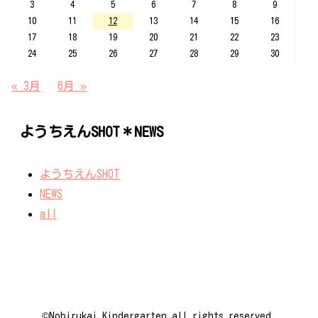
3
4
5
6
7
8
9
10
11
12
13
14
15
16
17
18
19
20
21
22
23
24
25
26
27
28
29
30
« 3月
6月 »
ようちえんSHOT＊NEWS
ようちえんSHOT
NEWS
all
©️Nobirukai Kindergarten all rights reserved.