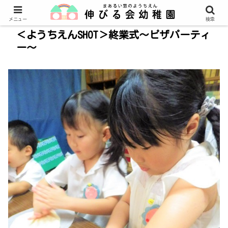
メニュー
検索
＜ようちえんSHOT＞終業式～ピザパーティ
ー～