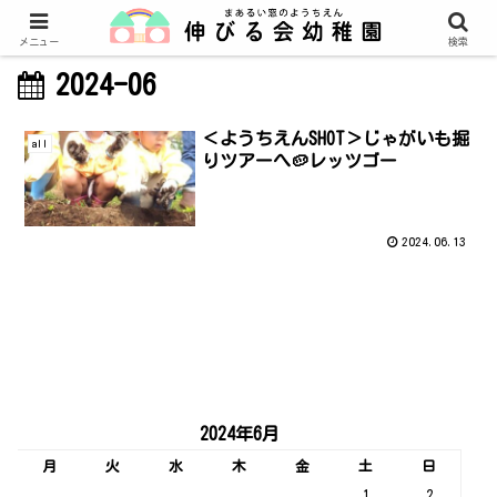
メニュー
検索
2024-06
＜ようちえんSHOT＞じゃがいも掘
all
りツアーへ🥔レッツゴー
2024.06.13
2024年6月
月
火
水
木
金
土
日
1
2