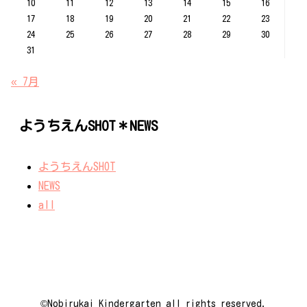
10
11
12
13
14
15
16
17
18
19
20
21
22
23
24
25
26
27
28
29
30
31
« 7月
ようちえんSHOT＊NEWS
ようちえんSHOT
NEWS
all
©️Nobirukai Kindergarten all rights reserved.