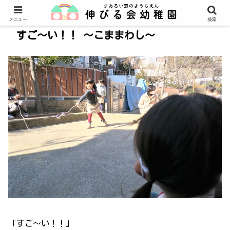
メニュー
検索
すご～い！！ ～こままわし～
「すご～い！！」