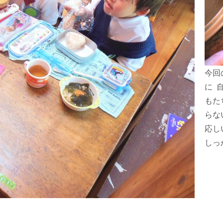
今回
に 
もた
らな
応し
しっ