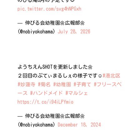
pic.twitter.com/svg4hNPGxh
— 伸びる会幼稚園🌼広報部🌼
(@nobiyokohama)
July 28, 2026
ようちえんSHOTを更新しました🌼
２回目のぷてぃまるしぇの様子です☺️
#港北区
#妙蓮寺
#菊名
#幼稚園
#子育て
#フリースペ
ース
#ハンドメイド
#マルシェ
https://t.co/i94iLPYmio
— 伸びる会幼稚園🌼広報部🌼
(@nobiyokohama)
December 18, 2024