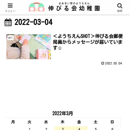
メニュー
検索
2022-03-04
＜ようちえんSHOT＞伸びる会郵便
all
局員からメッセージが届いていま
す☺
2022.03.04
2022年3月
月
火
水
木
金
土
日
1
2
3
4
5
6