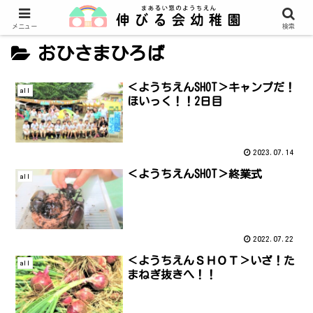
メニュー
検索
おひさまひろば
＜ようちえんSHOT＞キャンプだ！
all
ほいっく！！2日目
2023.07.14
＜ようちえんSHOT＞終業式
all
2022.07.22
＜ようちえんＳＨＯＴ＞いざ！た
all
まねぎ抜きへ！！