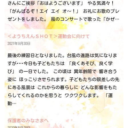
さんにご挨拶「おはようございます」 やる気満々！
「がんばるぞ！エイ エイ オ～！」 お礼にお歌のプレ
ゼントをしました。 風のコンサートで歌った「かぜ…
＜ようちえんＳＨＯＴ＞運動会に向けて
2021年9月30日
最後の練習日となりました。台風の進路は気になりま
すが･･･今日も子どもたちは 「良くあそび、良く学
び」 の一日でした。 この頃は 異年齢間で 響き合う
姿に ほっこりさせられます。子どもたちの眼差しの先
にある風景は これからの暮らしに どんな影響をもた
らしてくれるのかを思うと ワクワクします。 「運
動…
保護者のみなさまへ
2020年5月28日