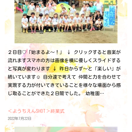
２日目♡「始まるよ～！」 ↓ クリックすると音楽が
流れますスマホの方は画像を横に優しくスライドする
と写真が変わります ↓ 昨日からず～と「楽しい」が
続いています☺ 自分達で考えて 仲間と力を合わせて
実現する力が付いてきていることを様々な場面から感
じ取ることができた２日間でした。 幼稚園…
＜ようちえんSHOT＞終業式
2022年7月22日