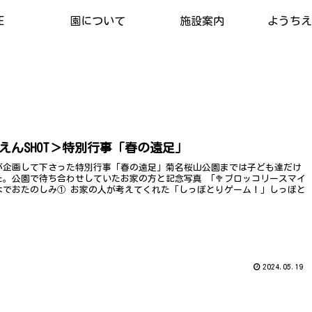
E
園について
施設案内
ようちえん
えんSHOT＞特別行事「春の遠足」
が企画して下さった特別行事「春の遠足」菊名桜山公園までは子ども達だけ
た。公園で待ち合わせしていたお家の方と記念写真 「🥦ブロッコリースマイ
なでおたのしみ① お家の人が考えてくれた「しっぽとりゲーム！」しっぽと
2024.05.19