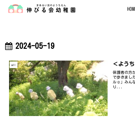
HOM
2024-05-19
＜ようち
all
保護者の方
で歩きまし
ル☺」みん
り...