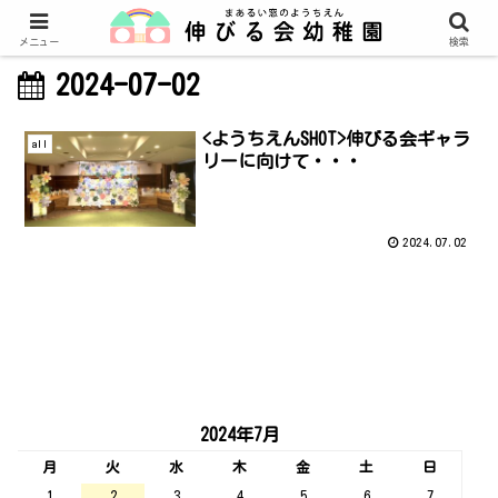
メニュー
検索
2024-07-02
<ようちえんSHOT>伸びる会ギャラ
all
リーに向けて・・・
2024.07.02
2024年7月
月
火
水
木
金
土
日
1
2
3
4
5
6
7